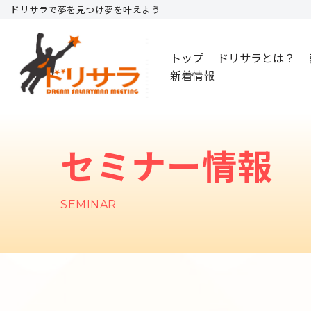
ドリサラで夢を見つけ夢を叶えよう
コ
トップ
ドリサラとは？
ン
新着情報
テ
ン
ツ
へ
セミナー情報
ス
キ
ッ
SEMINAR
プ